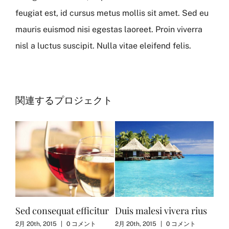
feugiat est, id cursus metus mollis sit amet. Sed eu
mauris euismod nisi egestas laoreet. Proin viverra
nisl a luctus suscipit. Nulla vitae eleifend felis.
関連するプロジェクト
Sed consequat efficitur
Duis malesi vivera rius
Sed
2月 20th, 2015
|
0 コメント
2月 20th, 2015
|
0 コメント
5月 2