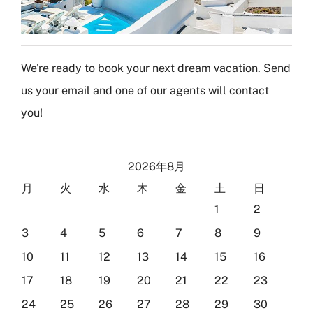
We're ready to book your next dream vacation. Send
us your email and one of our agents will contact
you!
2026年8月
月
火
水
木
金
土
日
1
2
3
4
5
6
7
8
9
10
11
12
13
14
15
16
17
18
19
20
21
22
23
24
25
26
27
28
29
30